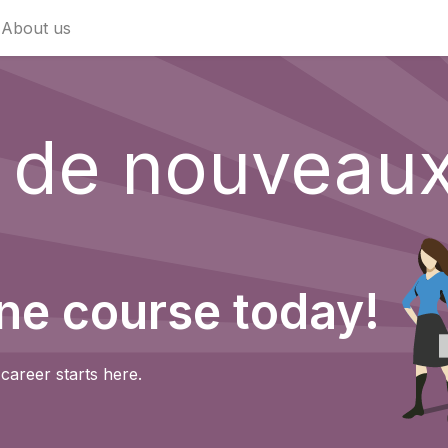
About us
z de nouveau
ine course today!
career starts here.